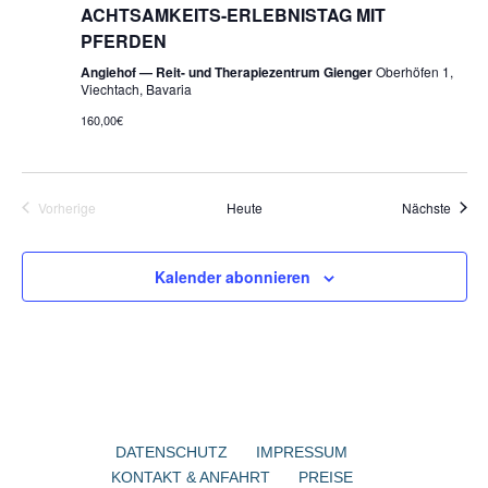
ACHTSAMKEITS-ERLEBNISTAG MIT
PFERDEN
Angiehof — Reit- und Therapiezentrum Gienger
Oberhöfen 1,
Viechtach, Bavaria
160,00€
Veran
Vorherige
Heute
Nächste
Veranstaltungen
Kalender abonnieren
DATENSCHUTZ
IMPRESSUM
KONTAKT & ANFAHRT
PREISE