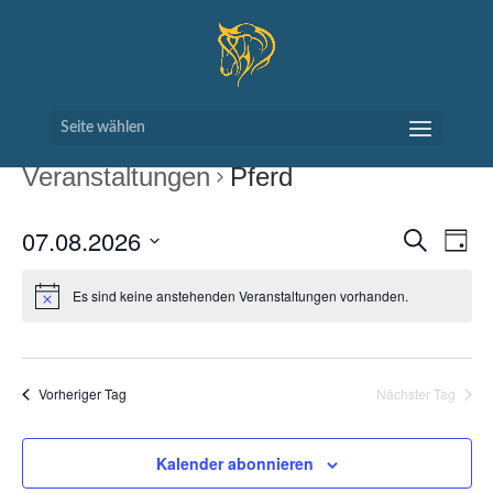
Seite wählen
Veranstaltungen
Pferd
VERAN
VE
07.08.2026
Suche
Tag
AN
SUCH
Datum
NA
UND
wählen.
Es sind keine anstehenden Veranstaltungen vorhanden.
ANSIC
NAVIG
Vorheriger Tag
Nächster Tag
Kalender abonnieren