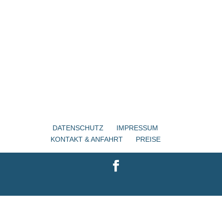
DATENSCHUTZ
IMPRESSUM
KONTAKT & ANFAHRT
PREISE
Designed by
Elegant Themes
| Powered by
WordPress