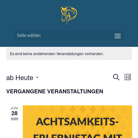
Seite wählen
Es sind keine anstehenden Veranstaltungen vorhanden.
VERAN
VE
ab Heute
Suche
Liste
AN
SUCH
Datum
NA
VERGANGENE VERANSTALTUNGEN
UND
wählen.
ANSIC
NAVIG
JUNI
28
2020