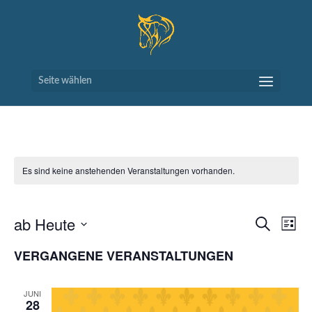
Seite wählen
Es sind keine anstehenden Veranstaltungen vorhanden.
VERAN
VE
ab Heute
Suche
Liste
AN
SUCH
Datum
NA
VERGANGENE VERANSTALTUNGEN
UND
wählen.
ANSIC
NAVIG
JUNI
28