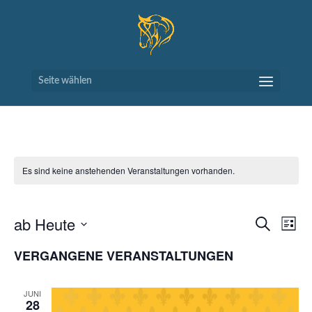
Seite wählen
Es sind keine anstehenden Veranstaltungen vorhanden.
VERAN
VE
ab Heute
Suche
Liste
AN
SUCH
Datum
NA
VERGANGENE VERANSTALTUNGEN
UND
wählen.
ANSIC
NAVIG
JUNI
28