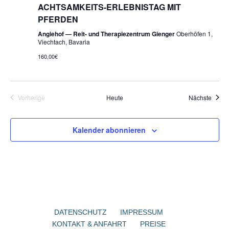
ACHTSAMKEITS-ERLEBNISTAG MIT
PFERDEN
Angiehof — Reit- und Therapiezentrum Gienger
Oberhöfen 1,
Viechtach, Bavaria
160,00€
Veran
Vorherige
Heute
Nächste
Veranstaltungen
Kalender abonnieren
DATENSCHUTZ
IMPRESSUM
KONTAKT & ANFAHRT
PREISE