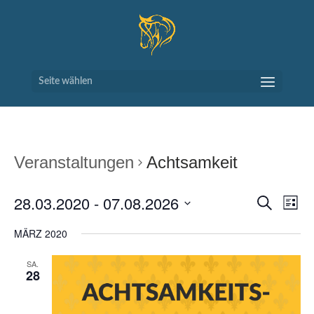
Seite wählen
Veranstaltungen
Achtsamkeit
VERAN
VE
28.03.2020
 - 
07.08.2026
Suche
Liste
AN
SUCH
Datum
NA
MÄRZ 2020
UND
wählen.
ANSIC
SA.
NAVIG
28