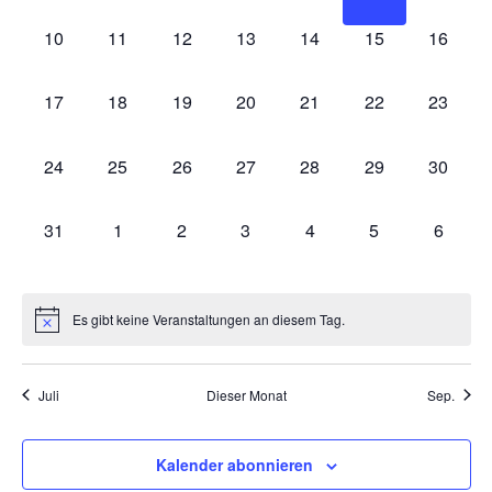
0
0
0
0
0
0
0
10
11
12
13
14
15
16
VERANSTALTUNGEN,
VERANSTALTUNGEN,
VERANSTALTUNGEN,
VERANSTALTUNGEN,
VERANSTALTUNGEN,
VERANSTALTU
VERAN
0
0
0
0
0
0
0
17
18
19
20
21
22
23
VERANSTALTUNGEN,
VERANSTALTUNGEN,
VERANSTALTUNGEN,
VERANSTALTUNGEN,
VERANSTALTUNGEN,
VERANSTALTU
VERAN
0
0
0
0
0
0
0
24
25
26
27
28
29
30
VERANSTALTUNGEN,
VERANSTALTUNGEN,
VERANSTALTUNGEN,
VERANSTALTUNGEN,
VERANSTALTUNGEN,
VERANSTALTU
VERAN
0
0
0
0
0
0
0
31
1
2
3
4
5
6
VERANSTALTUNGEN,
VERANSTALTUNGEN,
VERANSTALTUNGEN,
VERANSTALTUNGEN,
VERANSTALTUNGEN,
VERANSTALT
VERAN
Es gibt keine Veranstaltungen an diesem Tag.
Juli
Dieser Monat
Sep.
Kalender abonnieren