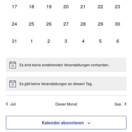
0
0
0
0
0
0
0
17
18
19
20
21
22
23
VERANSTALTUNGEN,
VERANSTALTUNGEN,
VERANSTALTUNGEN,
VERANSTALTUNGEN,
VERANSTALTUNGEN,
VERANSTALTU
VERAN
0
0
0
0
0
0
0
24
25
26
27
28
29
30
VERANSTALTUNGEN,
VERANSTALTUNGEN,
VERANSTALTUNGEN,
VERANSTALTUNGEN,
VERANSTALTUNGEN,
VERANSTALTU
VERAN
0
0
0
0
0
0
0
31
1
2
3
4
5
6
VERANSTALTUNGEN,
VERANSTALTUNGEN,
VERANSTALTUNGEN,
VERANSTALTUNGEN,
VERANSTALTUNGEN,
VERANSTALT
VERAN
Es sind keine anstehenden Veranstaltungen vorhanden.
Es gibt keine Veranstaltungen an diesem Tag.
Juli
Dieser Monat
Sep.
Kalender abonnieren