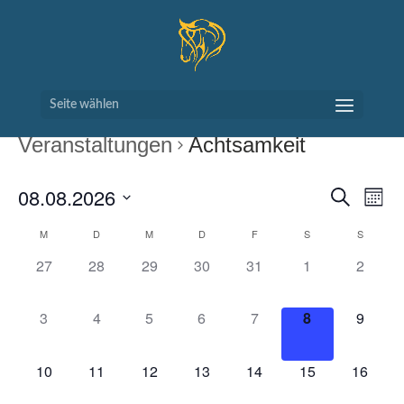
Seite wählen
Veranstaltungen
Achtsamkeit
VERAN
VE
08.08.2026
Suche
Monat
AN
SUCH
Datum
NA
KALENDER
M
D
M
D
F
S
S
UND
wählen.
VON
ANSIC
0
0
0
0
0
0
0
27
28
29
30
31
1
2
VERANSTALTUNGEN
NAVIG
VERANSTALTUNGEN,
VERANSTALTUNGEN,
VERANSTALTUNGEN,
VERANSTALTUNGEN,
VERANSTALTUNGEN,
VERANSTALT
VERAN
0
0
0
0
0
0
0
3
4
5
6
7
8
9
VERANSTALTUNGEN,
VERANSTALTUNGEN,
VERANSTALTUNGEN,
VERANSTALTUNGEN,
VERANSTALTUNGEN,
VERANSTALT
VERAN
0
0
0
0
0
0
0
10
11
12
13
14
15
16
VERANSTALTUNGEN,
VERANSTALTUNGEN,
VERANSTALTUNGEN,
VERANSTALTUNGEN,
VERANSTALTUNGEN,
VERANSTALTU
VERAN