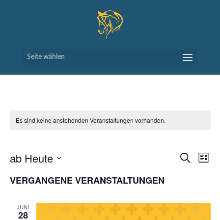
Seite wählen
Es sind keine anstehenden Veranstaltungen vorhanden.
VERAN
VE
ab Heute
Suche
Liste
AN
SUCH
Datum
NA
VERGANGENE VERANSTALTUNGEN
UND
wählen.
ANSIC
NAVIG
JUNI
28