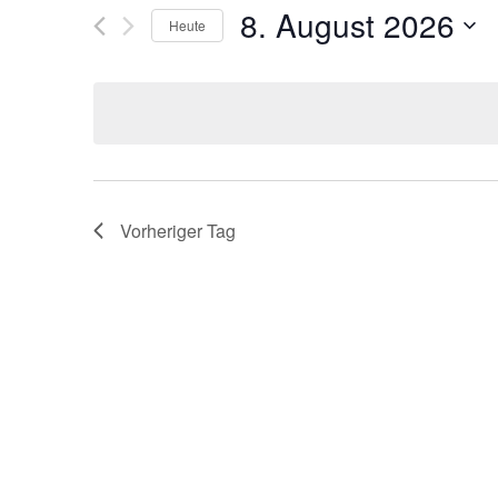
8. August 2026
NAVIGATION
Heute
nach
Veranstaltungen
Datum
Schlüsselwort.
wählen.
Vorheriger Tag