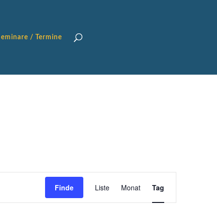
Seminare / Termine
VERANSTALTUN
ANSICHTEN-
Finde
Liste
Monat
Tag
NAVIGATION