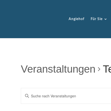
Angiehof
Für Sie
Veranstaltungen
T
VERANSTALTUNGEN
Bitte
SUCHE
Schlüsselwort
UND
eingeben.
ANSICHTEN,
Suche