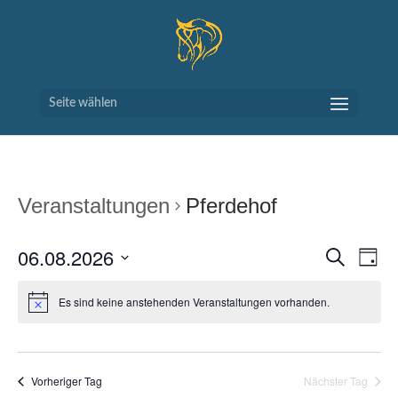
Seite wählen
Veranstaltungen
Pferdehof
VERAN
VE
06.08.2026
Suche
Tag
AN
SUCH
Datum
NA
UND
wählen.
Es sind keine anstehenden Veranstaltungen vorhanden.
ANSIC
NAVIG
Vorheriger Tag
Nächster Tag