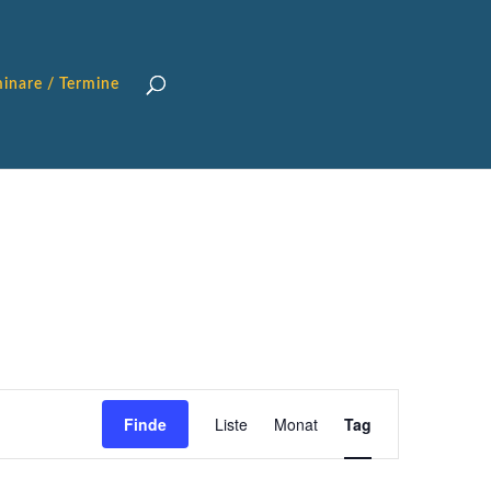
inare / Termine
VERANSTALTUN
ANSICHTEN-
Finde
Liste
Monat
Tag
NAVIGATION