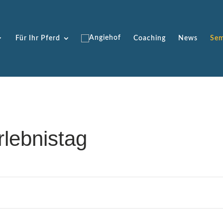
Für Ihr Pferd
Coaching
News
Sem
rlebnistag