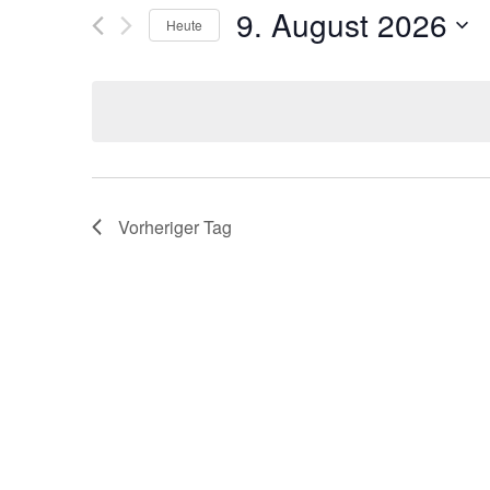
9. August 2026
NAVIGATION
Heute
nach
Veranstaltungen
Datum
Schlüsselwort.
wählen.
Vorheriger Tag