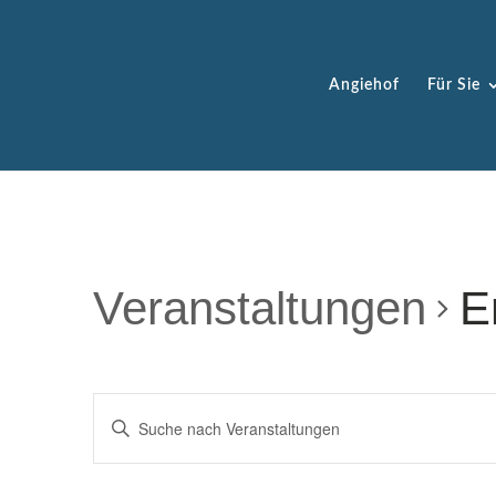
Angiehof
Für Sie
Veranstaltungen
E
VERANSTALTUNGEN
Bitte
SUCHE
Schlüsselwort
UND
eingeben.
ANSICHTEN,
Suche